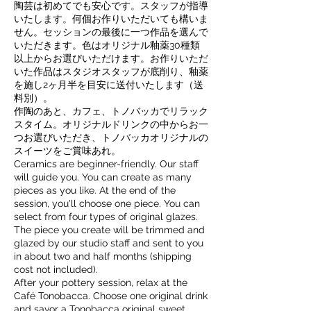
陶芸は初めてでも安心です。スタッフが指導
いたします。何個お作りいただいても構いま
せん。セッションの最後に一つ作品を選んで
いただきます。色はオリジナル釉薬30種類
以上からお選びいただけます。お作りいただ
いた作品はスタジオスタッフが底削り、釉薬
を施し2ヶ月半を目安に送付いたします（送
料別）。
作陶のあと、カフェ、トノバッカでリラック
スタイム。オリジナルドリンクの中からお一
つお選びいただき、トノバッカオリジナルの
スイーツをご賞味あれ。
Ceramics are beginner-friendly. Our staff
will guide you. You can create as many
pieces as you like. At the end of the
session, you'll choose one piece. You can
select from four types of original glazes.
The piece you create will be trimmed and
glazed by our studio staff and sent to you
in about two and half months (shipping
cost not included).
After your pottery session, relax at the
Café Tonobacca. Choose one original drink
and savor a Tonobacca original sweet